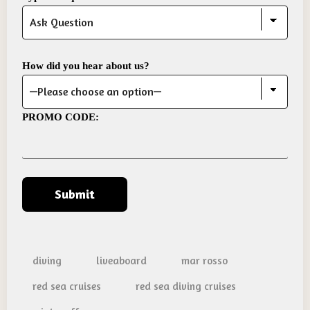
How did you hear about us?
PROMO CODE:
diving
liveaboard
mar rosso
red sea cruises
red sea diving cruises