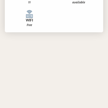
11
available
WIFI
Free